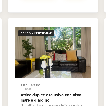
CONDO • PENTHOUSE
3 BR · 3.5 BA
ID D3B
Attico duplex esclusivo con vista
mare e giardino
3BR attico duplex con ampia terrazza e vista