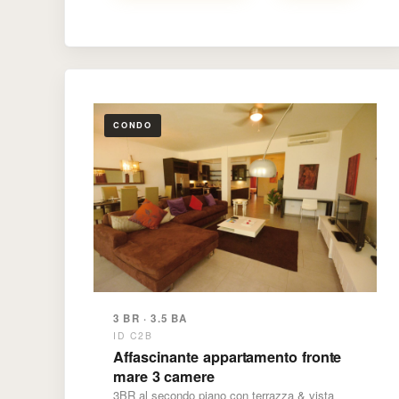
CONDO
3 BR · 3.5 BA
ID C2B
Affascinante appartamento fronte
mare 3 camere
3BR al secondo piano con terrazza & vista