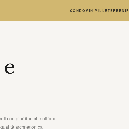
CONDOMINI
VILLE
TERRENI
P
 e
nti con giardino che offrono
 qualità architettonica