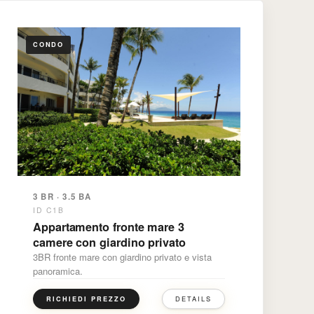
CONDO
3 BR · 3.5 BA
ID C1B
Appartamento fronte mare 3
camere con giardino privato
3BR fronte mare con giardino privato e vista
panoramica.
DETAILS
RICHIEDI PREZZO