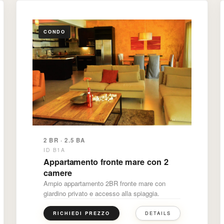
CONDO
2 BR · 2.5 BA
ID B1A
Appartamento fronte mare con 2
camere
Ampio appartamento 2BR fronte mare con
giardino privato e accesso alla spiaggia.
DETAILS
RICHIEDI PREZZO