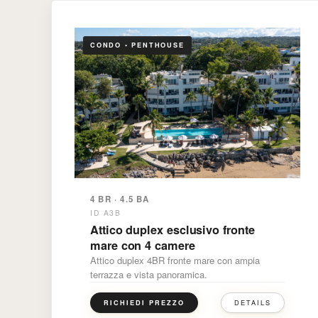
CONDO • PENTHOUSE
4 BR · 4.5 BA
ID A3B
Attico duplex esclusivo fronte
mare con 4 camere
Attico duplex 4BR fronte mare con ampia
terrazza e vista panoramica.
DETAILS
RICHIEDI PREZZO