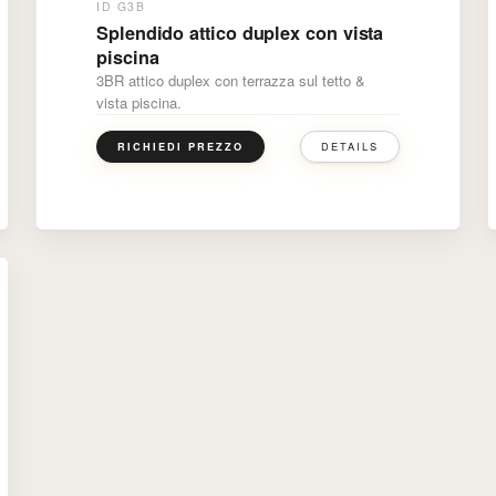
ID G3B
Splendido attico duplex con vista
piscina
3BR attico duplex con terrazza sul tetto &
vista piscina.
DETAILS
RICHIEDI PREZZO