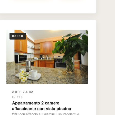
CONDO
2 BR · 2.5 BA
ID F1B
Appartamento 2 camere
affascinante con vista piscina
2BR con affaccio sui giardini lussureggianti e