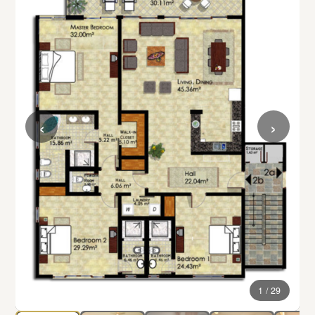
‹
›
1 / 29