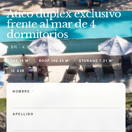
Ático dúplex exclusivo
frente al mar de 4
dormitorios
4 BR · 4.5 BA · CONDO
344.19 M²
ROOF 146.34 M²
STORAGE 7.21 M²
ID A3B
NOMBRE
*
APELLIDO