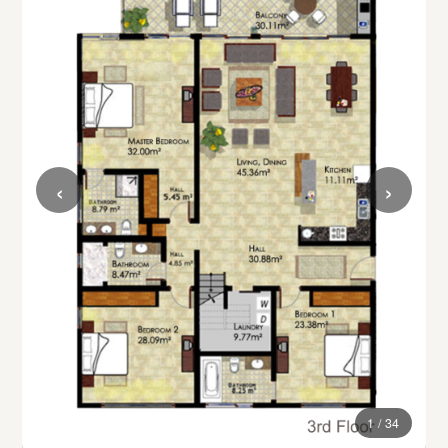
‹
›
1 / 34