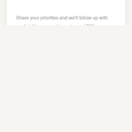
Share your priorities and we'll follow up with
availability, ownership costs, and ROI
projections tailored to A3B.
Plazos de disponibilidad y datos de diligencia debida
Costos de propiedad y orientación de desarrollo
Infraestructura, acceso y perspectivas de ROI
NOMBRE
*
APELLIDO