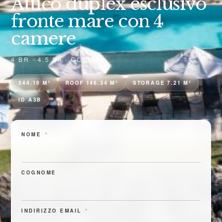
Attico duplex esclusivo
fronte mare con 4
camere
4 BR · 4.5 BA · CONDO
344.19 M²
ROOF 146.34 M²
STORAGE 7.21 M²
ID A3B
NOME
*
COGNOME
INDIRIZZO EMAIL
*