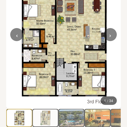
‹
›
1 / 34