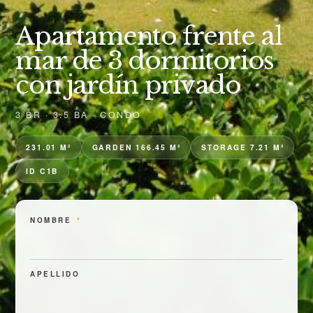
Apartamento frente al
mar de 3 dormitorios
con jardín privado
3 BR · 3.5 BA · CONDO
231.01 M²
GARDEN 166.45 M²
STORAGE 7.21 M²
ID C1B
NOMBRE
*
APELLIDO