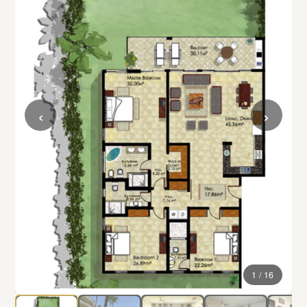
‹
›
1 / 16