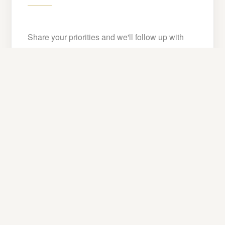
Share your priorities and we'll follow up with
availability, ownership costs, and ROI
projections tailored to C1B.
Plazos de disponibilidad y datos de diligencia debida
Costos de propiedad y orientación de desarrollo
Infraestructura, acceso y perspectivas de ROI
NOMBRE
*
APELLIDO