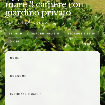
mare 3 camere con
giardino privato
3 BR · 3.5 BA · CONDO
231.01 M²
GARDEN 166.45 M²
STORAGE 7.21 M²
ID C1B
NOME
*
COGNOME
INDIRIZZO EMAIL
*