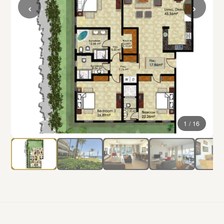
‹
›
1 / 16