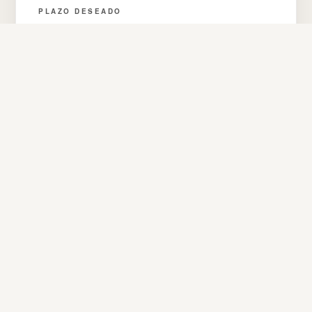
PLAZO DESEADO
MENSAJE
SOLICITAR DETALLES