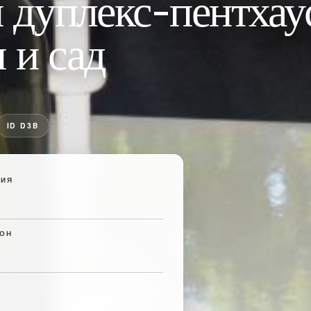
дуплекс-пентхаус
 и сад
ID D3B
ИЯ
ОН