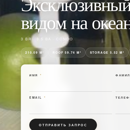
Эксклюзивный 
видом на океан
3 BR · 3.5 BA · CONDO
210.09 M²
ROOF 59.74 M²
STORAGE 5.52 M²
ИМЯ
*
ФАМИЛ
EMAIL
*
ТЕЛЕФ
ОТПРАВИТЬ ЗАПРОС