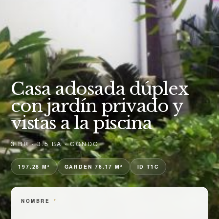
Casa adosada dúplex
con jardín privado y
vistas a la piscina
3 BR · 3.5 BA · CONDO
197.28 M²
GARDEN 76.17 M²
ID T1C
NOMBRE
*