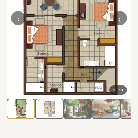
‹
›
1 / 18