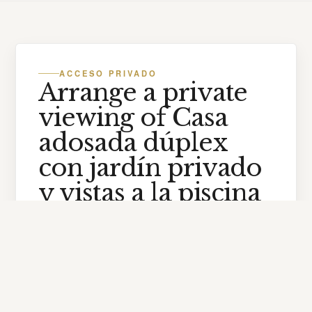
ACCESO PRIVADO
Arrange a private
viewing of Casa
adosada dúplex
con jardín privado
y vistas a la piscina
Share your priorities and we'll follow up with
availability, ownership costs, and ROI
projections tailored to T1C.