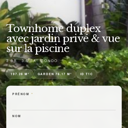
Townhome duplex
avec jardin privé & vue
sur la piscine
3 BR · 3.5 BA · CONDO
197.28 M²
GARDEN 76.17 M²
ID T1C
PRÉNOM
*
NOM