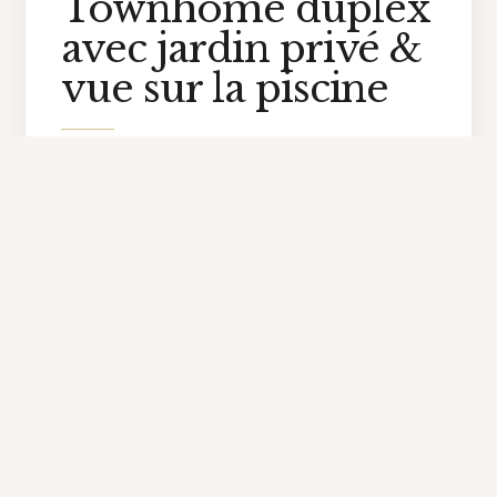
Townhome duplex
avec jardin privé &
vue sur la piscine
Share your priorities and we'll follow up with
availability, ownership costs, and ROI
projections tailored to T1C.
Calendriers de disponibilité et données de diligence
raisonnable
Coûts de propriété et conseils de développement
Infrastructure, accès et perspectives de ROI